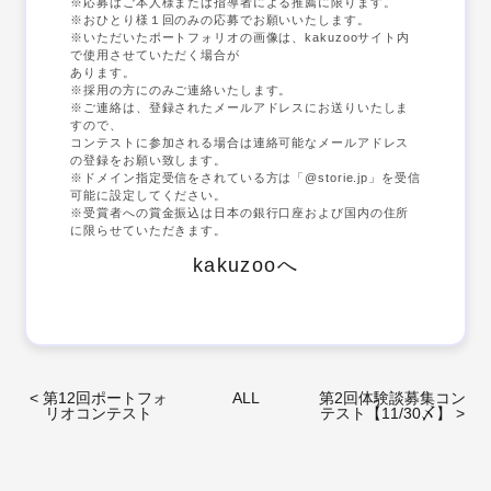
※応募はご本人様または指導者による推薦に限ります。
※おひとり様１回のみの応募でお願いいたします。
※いただいたポートフォリオの画像は、kakuzooサイト内
で使用させていただく場合が
あります。
※採用の方にのみご連絡いたします。
※ご連絡は、登録されたメールアドレスにお送りいたしま
すので、
コンテストに参加される場合は連絡可能なメールアドレス
の登録をお願い致します。
※ドメイン指定受信をされている方は「@storie.jp」を受信
可能に設定してください。
※受賞者への賞金振込は日本の銀行口座および国内の住所
に限らせていただきます。
kakuzooへ
<
第12回ポートフォ
ALL
第2回体験談募集コン
リオコンテスト
テスト【11/30〆】
>